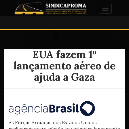
Alternar na
EUA fazem 1º
lançamento aéreo de
ajuda a Gaza
As Forças Armadas dos Estados Unidos
realizaram neste sábado seu primeiro lançamento