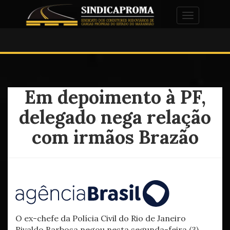
Alternar na
Em depoimento à PF,
delegado nega relação
com irmãos Brazão
O ex-chefe da Polícia Civil do Rio de Janeiro
Rivaldo Barbosa negou nesta segunda-feira (3)