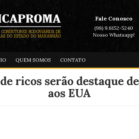
Fale Conosco
(98) 9.8152-5240
Nosso Whatsapp!
CIO
QUEM SOMOS
CONTATO
 de ricos serão destaque 
aos EUA