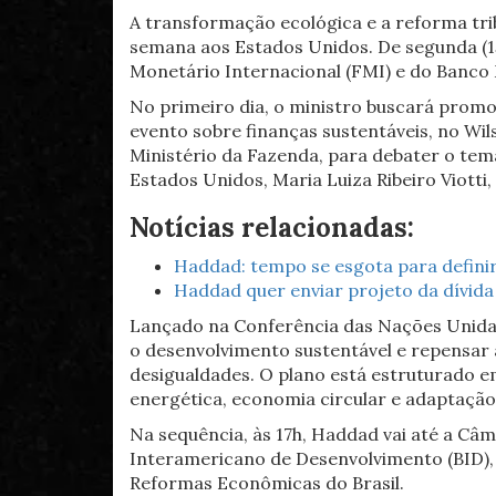
A transformação ecológica e a reforma tri
semana aos Estados Unidos. De segunda (15)
Monetário Internacional (FMI) e do Banco 
No primeiro dia, o ministro buscará prom
evento sobre finanças sustentáveis, no Wil
Ministério da Fazenda, para debater o tem
Estados Unidos, Maria Luiza Ribeiro Viotti
Notícias relacionadas:
Haddad: tempo se esgota para definir 
Haddad quer enviar projeto da dívida
Lançado na Conferência das Nações Unida
o desenvolvimento sustentável e repensar
desigualdades. O plano está estruturado e
energética, economia circular e adaptação
Na sequência, às 17h, Haddad vai até a C
Interamericano de Desenvolvimento (BID), I
Reformas Econômicas do Brasil.