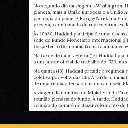
No segundo dia da viagem a Washington, H
planeta, mais a União Europeia e a União A
participa do painel A Força-Tarefa da Fome
presença confirmada de representantes dos
Às 10h30, Haddad participa de uma discuss
sede do Fundo Monetário Internacional (
terça-feira (16), o ministro irá a uma mes
Na tarde de quarta-feira (17), Haddad parti
a um jantar oficial de trabalho do G20, na 
Na quinta (18), Haddad preside a segunda r
coletiva por volta das 13h. À tarde, o mini
de uma reunião fechada promovida pelo FMI
A viagem da comitiva do Ministério da Faz
reunião plenária do fundo. À tarde, Hadda
reunião do comitê de desenvolvimento do Ba