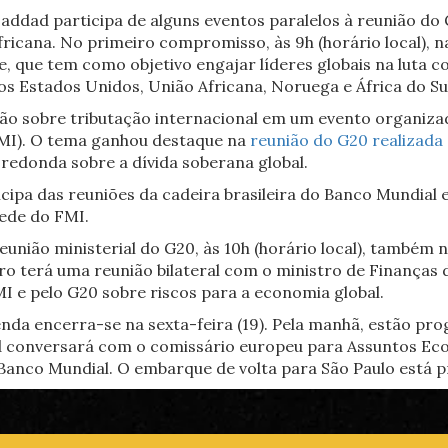
addad participa de alguns eventos paralelos à reunião do
fricana. No primeiro compromisso, às 9h (horário local), 
, que tem como objetivo engajar líderes globais na luta c
 Estados Unidos, União Africana, Noruega e África do Sul
ão sobre tributação internacional em um evento organizad
FMI). O tema ganhou destaque na
reunião do G20 realizada
a-redonda sobre a dívida soberana global.
cipa das reuniões da cadeira brasileira do Banco Mundial e 
sede do FMI.
eunião ministerial do G20, às 10h (horário local), também 
stro terá uma reunião bilateral com o ministro de Finanças 
 e pelo G20 sobre riscos para a economia global.
enda encerra-se na sexta-feira (19). Pela manhã, estão p
d conversará com o comissário europeu para Assuntos Econ
nco Mundial. O embarque de volta para São Paulo está pre