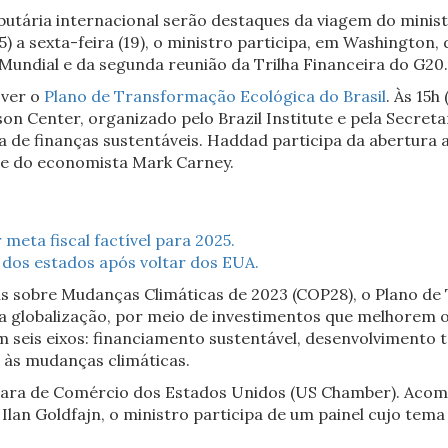
butária internacional serão destaques da viagem do mini
 a sexta-feira (19), o ministro participa, em Washington
Mundial e da segunda reunião da Trilha Financeira do G20.
over o
Plano de Transformação Ecológica do Brasil
. Às 15h
son Center, organizado pelo Brazil Institute e pela Secret
a de finanças sustentáveis. Haddad participa da abertura 
, e do economista Mark Carney.
meta fiscal factível para 2025.
 dos estados após voltar dos EUA.
s sobre Mudanças Climáticas de 2023 (COP28), o Plano d
 a globalização, por meio de investimentos que melhorem 
m seis eixos: financiamento sustentável, desenvolvimento 
 às mudanças climáticas.
âmara de Comércio dos Estados Unidos (US Chamber). Aco
lan Goldfajn, o ministro participa de um painel cujo tema