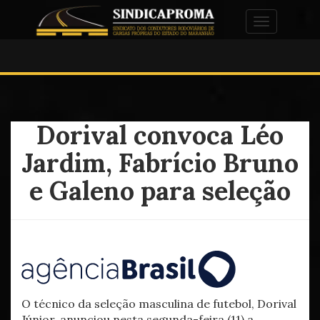
Alternar na
Dorival convoca Léo
Jardim, Fabrício Bruno
e Galeno para seleção
O técnico da seleção masculina de futebol, Dorival
Júnior, anunciou nesta segunda-feira (11) a