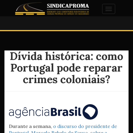
Alternar na
Dívida histórica: como
Portugal pode reparar
crimes coloniais?
Durante a semana,
o discurso do presidente de
Portugal, Marcelo Rebelo de Sousa, sobre a