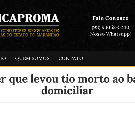
Fale Conosco
(98) 9.8152-5240
Nosso Whatsapp!
CIO
QUEM SOMOS
CONTATO
r que levou tio morto ao b
domiciliar