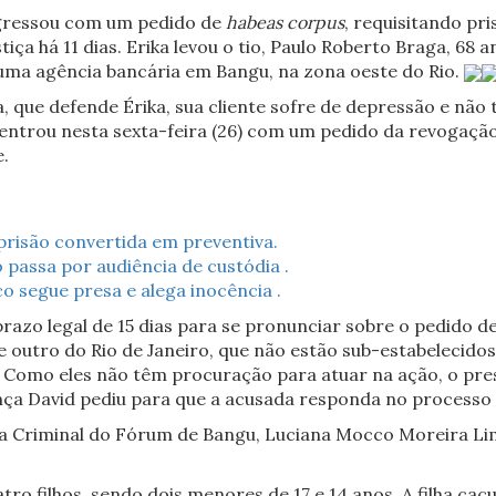
ingressou com um pedido de
habeas corpus
, requisitando pri
stiça há 11 dias. Erika levou o tio, Paulo Roberto Braga, 68
ma agência bancária em Bangu, na zona oeste do Rio.
que defende Érika, sua cliente sofre de depressão e não t
entrou nesta sexta-feira (26) com um pedido da revogação 
.
prisão convertida em preventiva.
 passa por audiência de custódia .
o segue presa e alega inocência .
prazo legal de 15 dias para se pronunciar sobre o pedido d
e outro do Rio de Janeiro, que não estão sub-estabelecid
 Como eles não têm procuração para atuar na ação, o pres
nça David pediu para que a acusada responda no processo 
Vara Criminal do Fórum de Bangu, Luciana Mocco Moreira Lim
tro filhos, sendo dois menores de 17 e 14 anos. A filha c