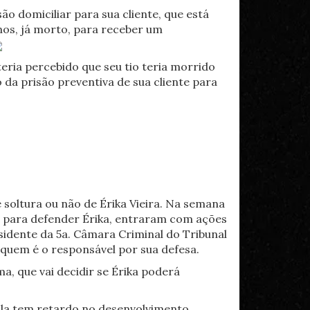
são domiciliar para sua cliente, que está
 anos, já morto, para receber um
eria percebido que seu tio teria morrido
da prisão preventiva de sua cliente para
e soltura ou não de Érika Vieira. Na semana
os para defender Érika, entraram com ações
idente da 5a. Câmara Criminal do Tribunal
quem é o responsável por sua defesa.
a, que vai decidir se Érika poderá
açula tem retardo no desenvolvimento