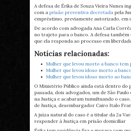
A defesa de Érika de Souza Vieira Nunes 
com a
prisão preventiva decretada
pela Ju
empréstimo, previamente autorizado, em u
De acordo com advogada Ana Carla Corrêa, 
no trajeto para o banco. A defesa também 
que ela responda ao processo em liberdade
Notícias relacionadas:
Mulher que levou morto a banco tem 
Mulher que levou idoso morto a banco
Mulher que levou idoso morto ao banc
O Ministério Público ainda está dentro do 
passada, dois advogados, um de São Paulo 
na Justiça e acabaram tumultuando o caso.
de Justiça, desembargador Cairo Italo Fra
A juíza natural do caso é a titular da 2a 
responder à Justiça em prisão domiciliar
Érika tem residência fixa e morava com qua