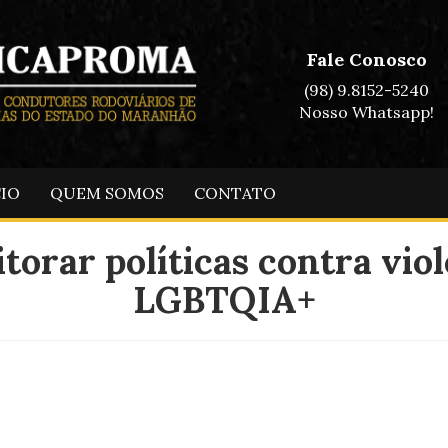
Fale Conosco
(98) 9.8152-5240
Nosso Whatsapp!
CIO
QUEM SOMOS
CONTATO
torar políticas contra viol
LGBTQIA+