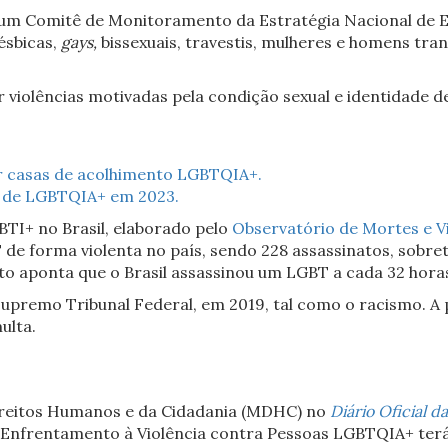
(5), um Comitê de Monitoramento da Estratégia Nacional de
ésbicas,
gays,
bissexuais, travestis, mulheres e homens tran
iolências motivadas pela condição sexual e identidade de
cer casas de acolhimento LGBTQIA+.
s de LGBTQIA+ em 2023.
BTI+ no Brasil, elaborado pelo
Observatório de Mortes e Vi
de forma violenta no país, sendo 228 assassinatos, sobre
nto aponta que o Brasil assassinou um LGBT a cada 32 hora
upremo Tribunal Federal, em 2019, tal como o racismo. A p
ulta.
Direitos Humanos e da Cidadania (MDHC) no
Diário Oficial d
Enfrentamento à Violência contra Pessoas LGBTQIA+ terá