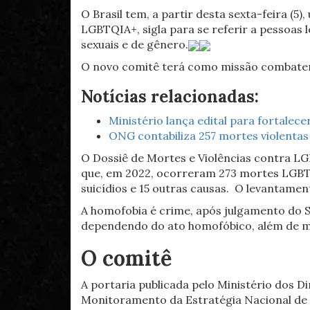
O Brasil tem, a partir desta sexta-feira 
LGBTQIA+, sigla para se referir a pessoas l
sexuais e de gênero.
O novo comitê terá como missão combater v
Notícias relacionadas:
Ministério lança edital para fortale
ONG contabiliza 257 mortes violenta
O Dossiê de Mortes e Violências contra LG
que, em 2022, ocorreram 273 mortes LGBT 
suicídios e 15 outras causas. O levantame
A homofobia é crime, após julgamento do S
dependendo do ato homofóbico, além de m
O comitê
A portaria publicada pelo Ministério dos 
Monitoramento da Estratégia Nacional de 