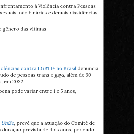
 Enfrentamento à Violência contra Pessoas
sexuais, não binárias e demais dissidências
 gênero das vítimas.
olências contra LGBTI+ no Brasil
denuncia
tudo de pessoas trans e
gays
, além de 30
s, em 2022.
ena pode variar entre 1 e 5 anos,
a União
, prevê que a atuação do Comitê de
 duração prevista de dois anos, podendo