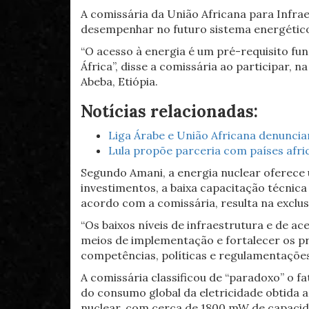
A comissária da União Africana para Infra
desempenhar no futuro sistema energético
“O acesso à energia é um pré-requisito fu
África”, disse a comissária ao participar, n
Abeba, Etiópia.
Notícias relacionadas:
Liga Árabe e União Africana denuncia
Lula propõe parceria com países af
Segundo Amani, a energia nuclear oferece 
investimentos, a baixa capacitação técnica
acordo com a comissária, resulta na exclu
“Os baixos níveis de infraestrutura e de a
meios de implementação e fortalecer os pri
competências, políticas e regulamentações
A comissária classificou de “paradoxo” o 
do consumo global da eletricidade obtida a 
nuclear, com cerca de 1800 mW de capacid