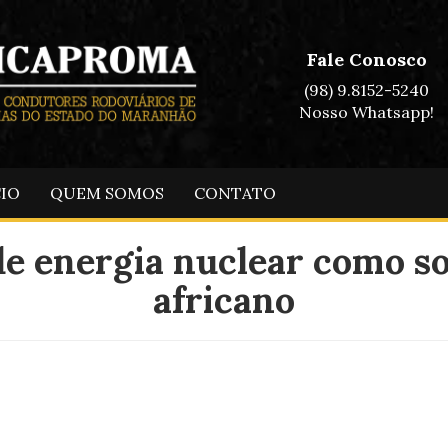
Fale Conosco
(98) 9.8152-5240
Nosso Whatsapp!
CIO
QUEM SOMOS
CONTATO
e energia nuclear como so
africano