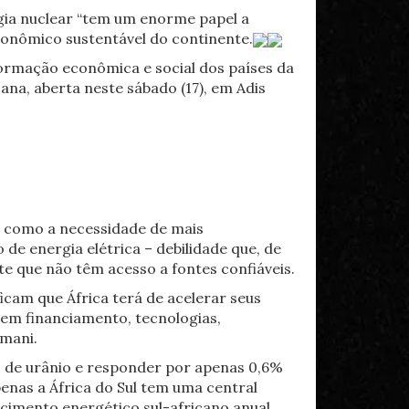
rgia nuclear “tem um enorme papel a
conômico sustentável do continente.
formação econômica e social dos países da
cana, aberta neste sábado (17), em Adis
s, como a necessidade de mais
de energia elétrica – debilidade que, de
e que não têm acesso a fontes confiáveis.
icam que África terá de acelerar seus
uem financiamento, tecnologias,
Amani.
s de urânio e responder por apenas 0,6%
penas a África do Sul tem uma central
imento energético sul-africano anual.