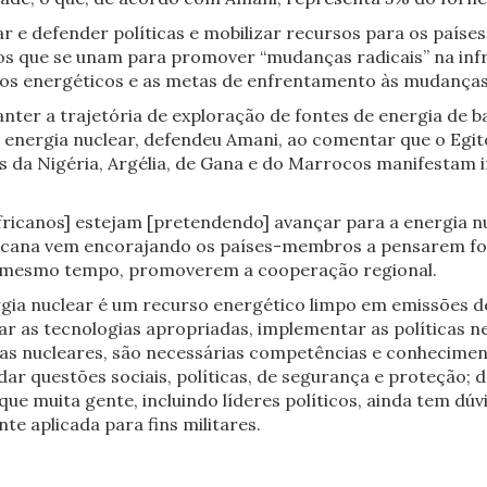
rar e defender políticas e mobilizar recursos para os pa
nos que se unam para promover “mudanças radicais” na inf
vos energéticos e as metas de enfrentamento às mudanças c
anter a trajetória de exploração de fontes de energia de b
 e energia nuclear, defendeu Amani, ao comentar que o Egi
os da Nigéria, Argélia, de Gana e do Marrocos manifestam
[africanos] estejam [pretendendo] avançar para a energia
fricana vem encorajando os países-membros a pensarem f
ao mesmo tempo, promoverem a cooperação regional.
rgia nuclear é um recurso energético limpo em emissões 
r as tecnologias apropriadas, implementar as políticas nec
ias nucleares, são necessárias competências e conhecimen
rdar questões sociais, políticas, de segurança e proteção;
 que muita gente, incluindo líderes políticos, ainda tem d
te aplicada para fins militares.