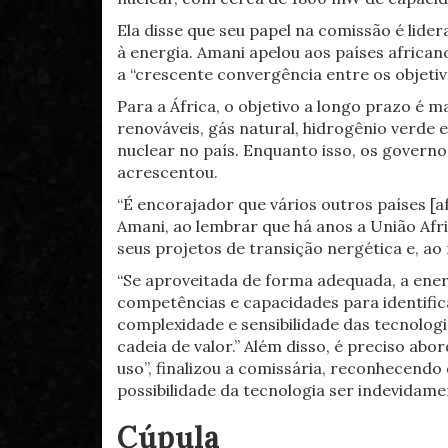
Ela disse que seu papel na comissão é lide
à energia. Amani apelou aos países africa
a “crescente convergência entre os objeti
Para a África, o objetivo a longo prazo é m
renováveis, gás natural, hidrogênio verde
nuclear no país. Enquanto isso, os govern
acrescentou.
“É encorajador que vários outros países 
Amani, ao lembrar que há anos a União A
seus projetos de transição nergética e, 
“Se aproveitada de forma adequada, a ene
competências e capacidades para identifica
complexidade e sensibilidade das tecnolog
cadeia de valor.” Além disso, é preciso abo
uso”, finalizou a comissária, reconhecendo
possibilidade da tecnologia ser indevidamen
Cúpula