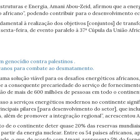
estruturas e Energia, Amani Abou-Zeid, afirmou que a ene
 africano”, podendo contribuir para o desenvolvimento e
ndamental à realização dos objetivos [conjuntos] de trans
a sexta-feira, de evento paralelo à 37ª Cúpula da União Afri
m genocídio contra palestinos .
ricanos para combate ao desmatamento.
uma solução viável para os desafios energéticos africano
 e a consequente precariedade do serviço de fornecimento 
são de mais de 600 milhões de pessoas em todo o continent
cesso a serviços energéticos modernos no continente signif
ncipais pilares [para desenvolvimento do setor], que incl
, além de promover a integração regional”, acrescentou 
fato de o continente deter quase 20% das reservas mundiai
partir da energia nuclear. Entre os 54 países africanos, a
ade, o que, de acordo com Amani, representa 5% do fornec