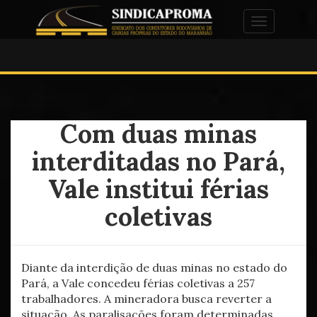
Alternar na
Com duas minas
interditadas no Pará,
Vale institui férias
coletivas
Diante da interdição de duas minas no estado do
Pará, a Vale concedeu férias coletivas a 257
trabalhadores. A mineradora busca reverter a
situação. As paralisações foram determinadas