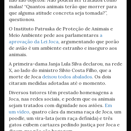
não são objetos! Não podem ser tratados como
malas! “Quantos animais terão que morrer para
que alguma atitude concreta seja tomada?”,
questionou.
O Instituto Patruska de Proteção de Animais e
Meio Ambiente pede aos parlamentares
a
aprovação da Lei Joca
, argumentando que porão
de avião é um ambiente estranho e inseguro aos
animais.
A primeira-dama Janja Lula Silva declarou, na rede
X, ao lado do ministro Silvio Costa Filho, que a
morte de Joca
deixou todos abalados
. Os dois
citaram medidas adotadas até o momento.
Diversos tutores têm prestado homenagens a
Joca, nas redes sociais, e pedem que os animais
sejam tratados com dignidade nos aviões.
Em
um vídeo
, quatro cães da mesma raça de Joca, um
poodle, um vira-lata (sem raça definida) e três
gatos exibem cartazes pedindo justiça por Joca e