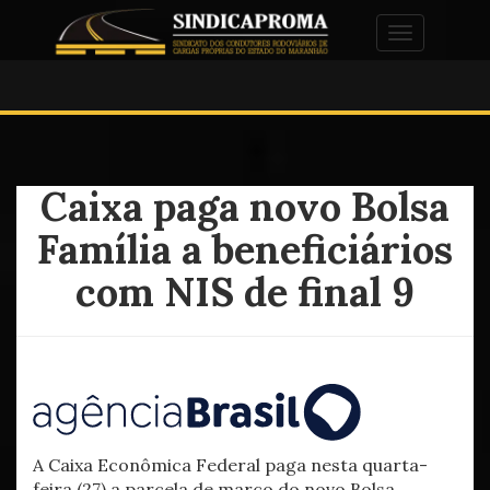
Alternar na
Caixa paga novo Bolsa
Família a beneficiários
com NIS de final 9
A Caixa Econômica Federal paga nesta quarta-
feira (27) a parcela de março do novo Bolsa