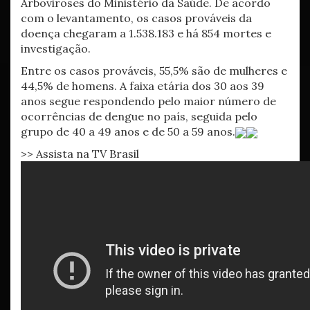
Arboviroses do Ministério da Saúde. De acordo
com o levantamento, os casos prováveis da
doença chegaram a 1.538.183 e há 854 mortes e
investigação.
Entre os casos prováveis, 55,5% são de mulheres e
44,5% de homens. A faixa etária dos 30 aos 39
anos segue respondendo pelo maior número de
ocorrências de dengue no país, seguida pelo
grupo de 40 a 49 anos e de 50 a 59 anos.
>> Assista na TV Brasil