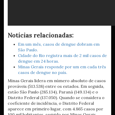
Notícias relacionadas:
Em um mês, casos de dengue dobram em
São Paulo.
Cidade do Rio registra mais de 2 mil casos de
dengue em 24 horas.
Minas Gerais responde por um em cada três
casos de dengue no país.
Minas Gerais lidera em número absoluto de casos
prováveis (513.538) entre os estados. Em seguida,
estão São Paulo (285.134), Paraná (149.134) e o
Distrito Federal (137.050). Quando se considera o
coeficiente de incidência, o Distrito Federal
aparece em primeiro lugar, com 4.865 casos por
100 mil habitantes, seguido por Minas Gerais