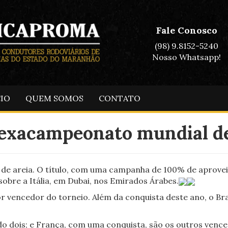
Fale Conosco
(98) 9.8152-5240
Nosso Whatsapp!
CIO
QUEM SOMOS
CONTATO
hexacampeonato mundial de
 de areia. O título, com uma campanha de 100% de aprovei
sobre a Itália, em Dubai, nos Emirados Árabes.
 vencedor do torneio. Além da conquista deste ano, o Brasi
do dois; e França, com uma conquista, são os outros venc