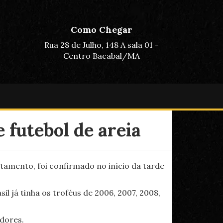
Como Chegar
Rua 28 de Julho, 148 A sala 01 -
Centro Bacabal/MA
 futebol de areia
tamento, foi confirmado no início da tarde
l já tinha os troféus de 2006, 2007, 2008,
edores.