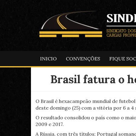
INICIO
CONVENÇÕES
FIQUE SO
Brasil fatura o 
O Brasil é hexacampeão mundial de futebol
deste domingo (25) com a vitória por 6 a 4 
O resultado consolidou o país como o maior
2009 e 2017.
A Rússia, com três títulos; Portugal soman