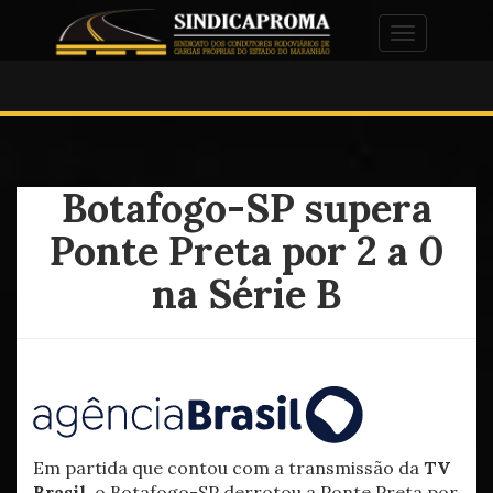
Alternar na
Botafogo-SP supera
Ponte Preta por 2 a 0
na Série B
Em partida que contou com a transmissão da
TV
Brasil
, o Botafogo-SP derrotou a Ponte Preta por