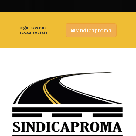
siga-nos nas
@sindicaproma
redes sociais