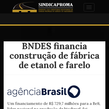
Alternar na
BNDES financia
construção de fábrica
de etanol e farelo
Um financiamento de R$ 729,7 milhões para a Be8,
líder nacional na produção de biodiesel, foi