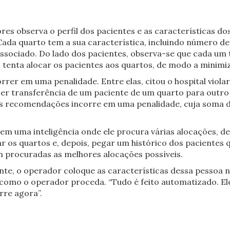
es observa o perfil dos pacientes e as características dos
 quarto tem a sua característica, incluindo número de le
 associado. Do lado dos pacientes, observa-se que cada u
 tenta alocar os pacientes aos quartos, de modo a minimiza
correr em uma penalidade. Entre elas, citou o hospital vi
er transferência de um paciente de um quarto para outro
as recomendações incorre em uma penalidade, cuja soma dá
em uma inteligência onde ele procura várias alocações, de
r os quartos e, depois, pegar um histórico dos pacientes 
m procuradas as melhores alocações possíveis.
ente, o operador coloque as características dessa pessoa 
 como o operador proceda. “Tudo é feito automatizado. Ele
re agora”.