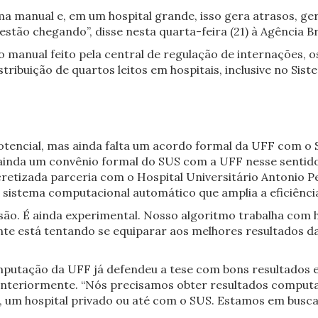
rma manual e, em um hospital grande, isso gera atrasos, ge
tão chegando”, disse nesta quarta-feira (21) à Agência Bra
o manual feito pela central de regulação de internações,
ribuição de quartos leitos em hospitais, inclusive no Sis
potencial, mas ainda falta um acordo formal da UFF com o 
e ainda um convênio formal do SUS com a UFF nesse sentido
cretizada parceria com o Hospital Universitário Antonio P
e sistema computacional automático que amplia a eficiênc
são. É ainda experimental. Nosso algoritmo trabalha com hos
e está tentando se equiparar aos melhores resultados da l
utação da UFF já defendeu a tese com bons resultados e 
anteriormente. “Nós precisamos obter resultados computac
m hospital privado ou até com o SUS. Estamos em busca d