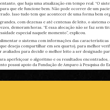
no entanto, que haja uma atualização em tempo real. “O s
 para que ele funcione bem. Não pode ocorrer de um pacie
berado. Isso tudo tem que acontecer de uma forma bem orgâ
grandes, com dezenas e até centenas de leito, o sistema 
vezes, demoram horas. “E essa alocação não se faz sem ti
essidade especial naquele momento”, explicou.
limentar o sistema com informações das características de
ue deseja compartilhar em seu quarto), para melhor verific
 avaliados para decidir o melhor leito a ser designado par
ara aperfeiçoar o algoritmo e os resultados encontrados
to possui apoio da Fundação de Amparo à Pesquisa do Esta