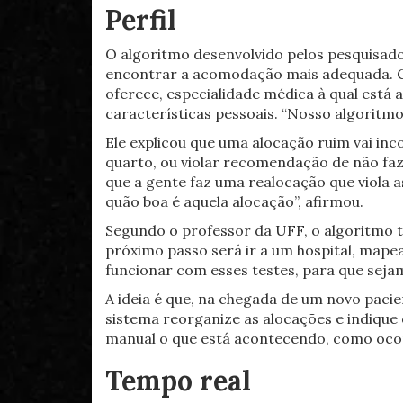
Perfil
O algoritmo desenvolvido pelos pesquisador
encontrar a acomodação mais adequada. Cada
oferece, especialidade médica à qual está
características pessoais. “Nosso algoritmo
Ele explicou que uma alocação ruim vai in
quarto, ou violar recomendação de não faz
que a gente faz uma realocação que viola 
quão boa é aquela alocação”, afirmou.
Segundo o professor da UFF, o algoritmo t
próximo passo será ir a um hospital, mapea
funcionar com esses testes, para que seja
A ideia é que, na chegada de um novo paci
sistema reorganize as alocações e indique
manual o que está acontecendo, como ocor
Tempo real