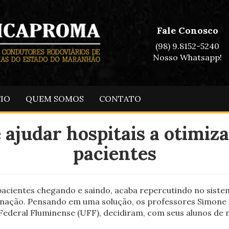
Fale Conosco
(98) 9.8152-5240
Nosso Whatsapp!
CIO
QUEM SOMOS
CONTATO
ajudar hospitais a otimiz
pacientes
pacientes chegando e saindo, acaba repercutindo no sistem
nação. Pensando em uma solução, os professores Simone d
Federal Fluminense (UFF), decidiram, com seus alunos de