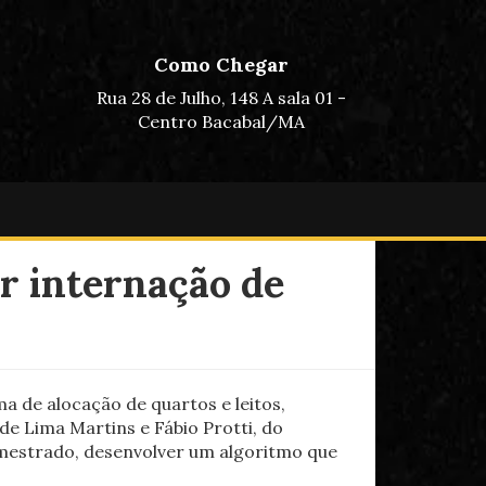
Como Chegar
Rua 28 de Julho, 148 A sala 01 -
Centro Bacabal/MA
ar internação de
a de alocação de quartos e leitos,
e Lima Martins e Fábio Protti, do
 mestrado, desenvolver um algoritmo que