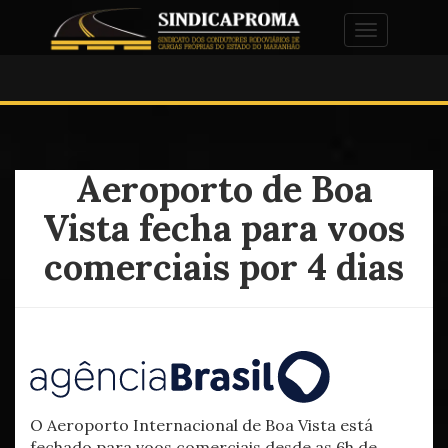
Alternar na
Aeroporto de Boa
Vista fecha para voos
comerciais por 4 dias
O Aeroporto Internacional de Boa Vista está
fechado para voos comerciais desde as 6h de