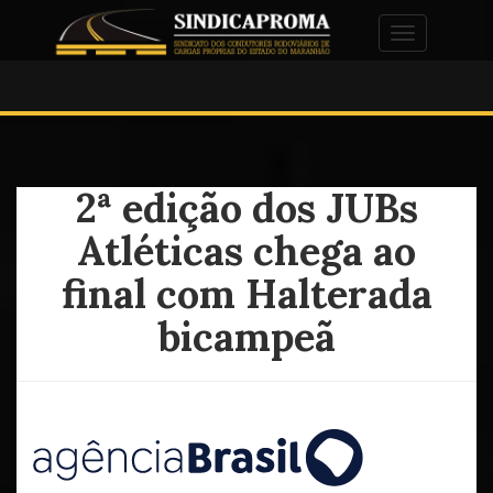
Alternar na
2ª edição dos JUBs
Atléticas chega ao
final com Halterada
bicampeã